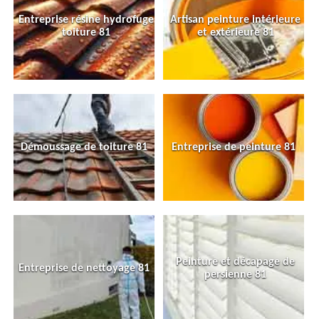
Entreprise résine hydrofuge
Artisan peinture intérieure
toiture 81
et extérieure 81
Démoussage de toiture 81
Entreprise de peinture 81
Peinture et décapage de
Entreprise de nettoyage 81
persienne 81