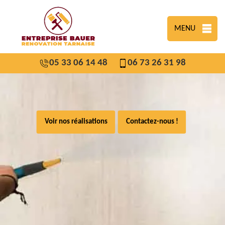
MENU
05 33 06 14 48
06 73 26 31 98
Voir nos réalisations
Contactez-nous !