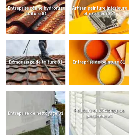
Entreprise résine hydrofuge
Artisan peinture intérieure
toiture 81
et extérieure 81
Démoussage de toiture 81
Entreprise de peinture 81
Peinture et décapage de
Entreprise de nettoyage 81
persienne 81