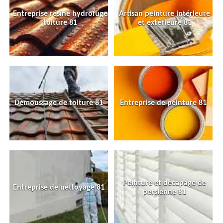
Entreprise résine hydrofuge
Artisan peinture intérieure
toiture 81
et extérieure 81
Démoussage de toiture 81
Entreprise de peinture 81
Peinture et décapage de
Entreprise de nettoyage 81
persienne 81