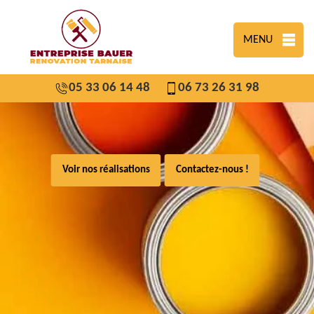
MENU
05 33 06 14 48
06 73 26 31 98
Voir nos réalisations
Contactez-nous !