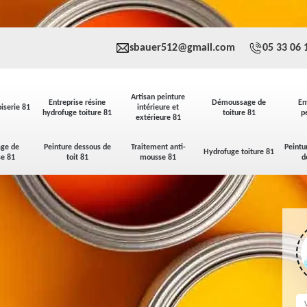
sbauer512@gmail.com
05 33 06 
Artisan peinture
Entreprise résine
Démoussage de
En
iserie 81
intérieure et
hydrofuge toiture 81
toiture 81
p
extérieure 81
ge de
Peinture dessous de
Traitement anti-
Peintu
Hydrofuge toiture 81
se 81
toit 81
mousse 81
d