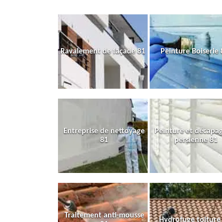
Ravalement de façade 81
Peinture Boiserie 
Entreprise de nettoyage
Peinture et décapa
81
persienne 81
Traitement anti-mousse
Hydrofuge toiture