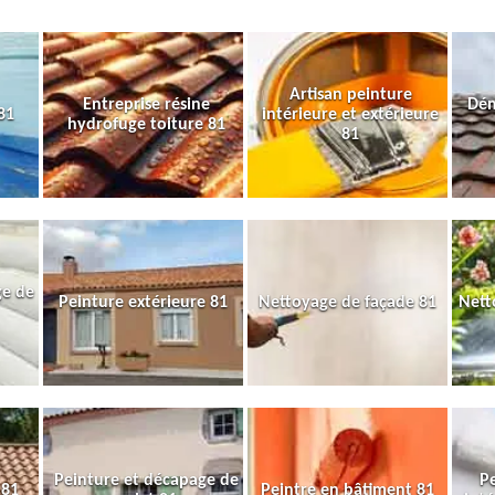
Artisan peinture
Entreprise résine
Dém
81
intérieure et extérieure
hydrofuge toiture 81
81
ge de
Peinture extérieure 81
Nettoyage de façade 81
Nett
Peinture et décapage de
Pe
 81
Peintre en bâtiment 81