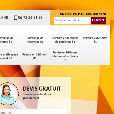
ON VOUS RAPPELLE GRATUITEMENT
14 48
06 73 26 31 98
treprise de
Entreprise de
Peinture et décapage
Peinture extérieure
einture 81
nettoyage 81
de persienne 81
81
Peintre en bâtiment
re et décapage
Peintre en bâtiment
intérieur et extérieur
e volet 81
81
81
DEVIS GRATUIT
Demandez votre devis
gratuitement