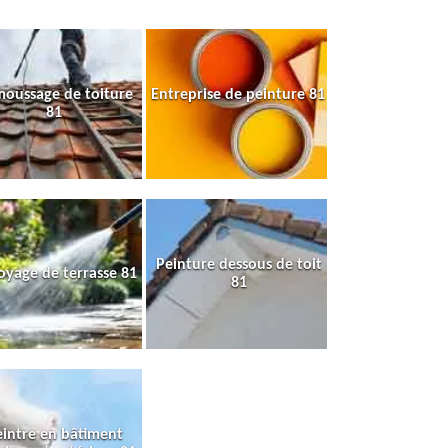
oussage de toiture
Entreprise de peinture 81
81
Peinture dessous de toit
oyage de terrasse 81
81
intre en bâtiment