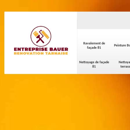
Ravalement de
Peinture Bo
façade 81
Nettoyage de façade
Nettoya
81
terras