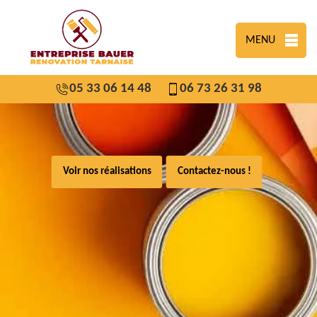
MENU
05 33 06 14 48
06 73 26 31 98
Voir nos réalisations
Contactez-nous !