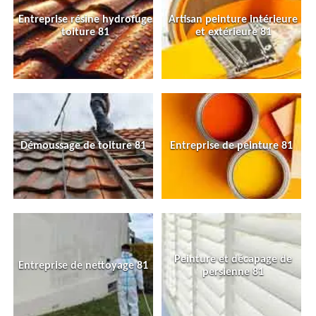
Entreprise résine hydrofuge
Artisan peinture intérieure
toiture 81
et extérieure 81
Démoussage de toiture 81
Entreprise de peinture 81
Peinture et décapage de
Entreprise de nettoyage 81
persienne 81