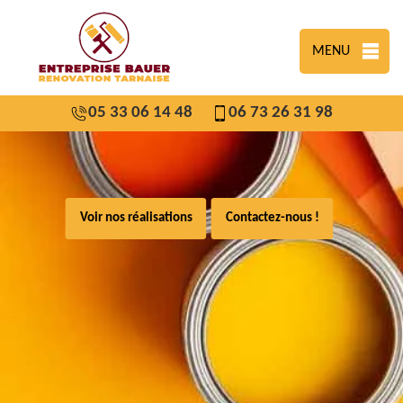
MENU
05 33 06 14 48
06 73 26 31 98
Voir nos réalisations
Contactez-nous !