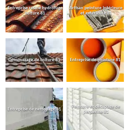
Entreprise résine hydrofuge
Artisan peinture intérieure
toiture 81
et extérieure 81
Démoussage de toiture 81
Entreprise de peinture 81
Peinture et décapage de
Entreprise de nettoyage 81
persienne 81