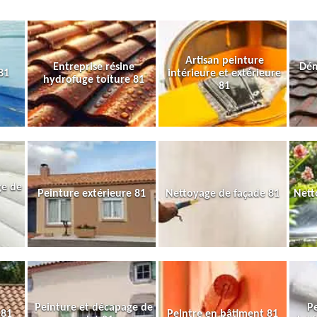
Artisan peinture
Entreprise résine
Dém
81
intérieure et extérieure
hydrofuge toiture 81
81
ge de
Peinture extérieure 81
Nettoyage de façade 81
Nett
Peinture et décapage de
Pe
 81
Peintre en bâtiment 81