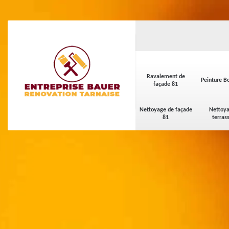
Ravalement de
Peinture Bo
façade 81
Nettoyage de façade
Nettoya
81
terras