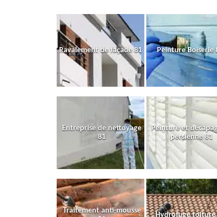
Ravalement de façade 81
Peinture Boiserie 
Entreprise de nettoyage
Peinture et décapa
81
persienne 81
Traitement anti-mousse
Hydrofuge toiture