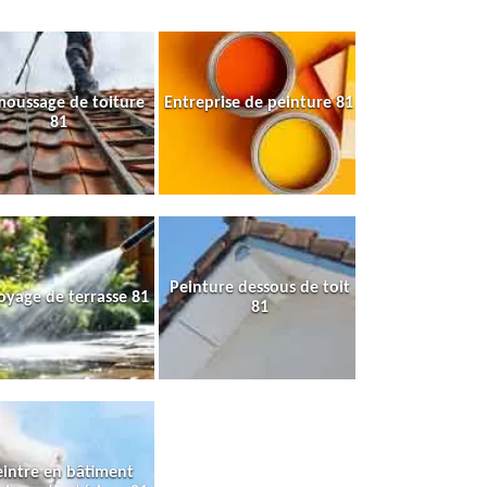
oussage de toiture
Entreprise de peinture 81
81
Peinture dessous de toit
oyage de terrasse 81
81
intre en bâtiment