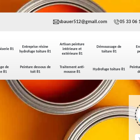
sbauer512@gmail.com
05 33 06 
Artisan peinture
Entreprise résine
Démoussage de
En
iserie 81
intérieure et
hydrofuge toiture 81
toiture 81
p
extérieure 81
ge de
Peinture dessous de
Traitement anti-
Peintu
Hydrofuge toiture 81
se 81
toit 81
mousse 81
d