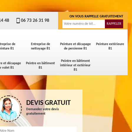
ON VOUS RAPPELLE GRATUITEMENT
14 48
06 73 26 31 98
treprise de
Entreprise de
Peinture et décapage
Peinture extérieure
einture 81
nettoyage 81
de persienne 81
81
Peintre en bâtiment
re et décapage
Peintre en bâtiment
intérieur et extérieur
e volet 81
81
81
DEVIS GRATUIT
Demandez votre devis
gratuitement