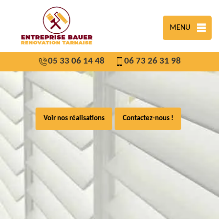
MENU
05 33 06 14 48
06 73 26 31 98
Voir nos réalisations
Contactez-nous !