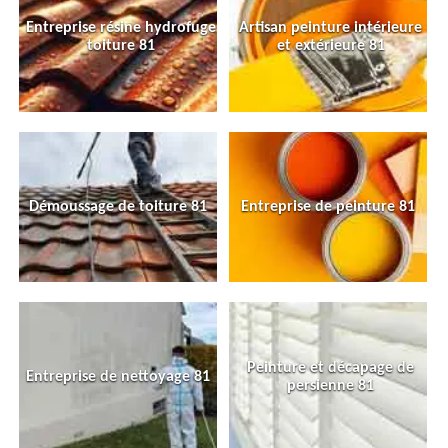
Entreprise résine hydrofuge
Artisan peinture intérieure
toiture 81
et extérieure 81
Démoussage de toiture 81
Entreprise de peinture 81
Peinture et décapage de
Entreprise de nettoyage 81
persienne 81