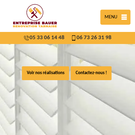
MENU
05 33 06 14 48
06 73 26 31 98
Voir nos réalisations
Contactez-nous !