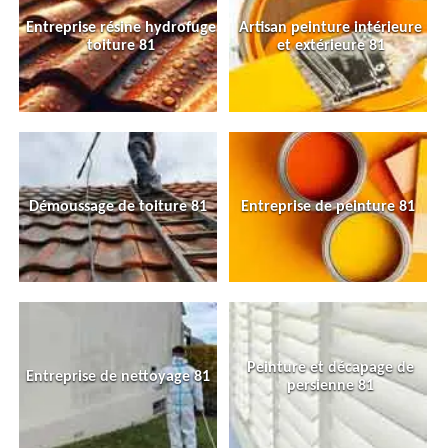
Entreprise résine hydrofuge
Artisan peinture intérieure
toiture 81
et extérieure 81
Démoussage de toiture 81
Entreprise de peinture 81
Peinture et décapage de
Entreprise de nettoyage 81
persienne 81