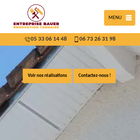
MENU
05 33 06 14 48
06 73 26 31 98
Voir nos réalisations
Contactez-nous !