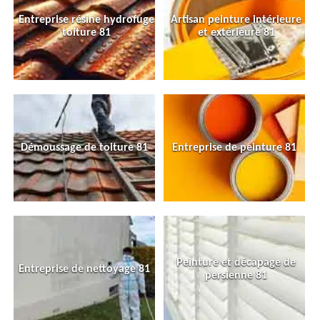
Entreprise résine hydrofuge
Artisan peinture intérieure
toiture 81
et extérieure 81
Démoussage de toiture 81
Entreprise de peinture 81
Peinture et décapage de
Entreprise de nettoyage 81
persienne 81