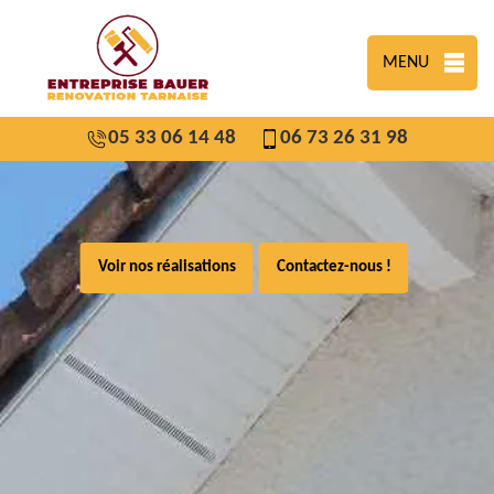
MENU
05 33 06 14 48
06 73 26 31 98
Voir nos réalisations
Contactez-nous !