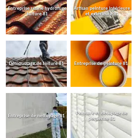
Entreprise résine hydrofuge
Artisan peinture intérieure
toiture 81
et extérieure 81
Démoussage de toiture 81
Entreprise de peinture 81
Peinture et décapage de
Entreprise de nettoyage 81
persienne 81