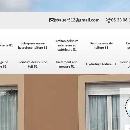
sbauer512@gmail.com
05 33 06 
Artisan peinture
Entreprise résine
Démoussage de
En
iserie 81
intérieure et
hydrofuge toiture 81
toiture 81
p
extérieure 81
ge de
Peinture dessous de
Traitement anti-
Peintu
Hydrofuge toiture 81
se 81
toit 81
mousse 81
d