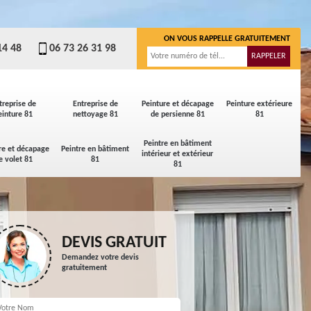
ON VOUS RAPPELLE GRATUITEMENT
14 48
06 73 26 31 98
treprise de
Entreprise de
Peinture et décapage
Peinture extérieure
einture 81
nettoyage 81
de persienne 81
81
Peintre en bâtiment
re et décapage
Peintre en bâtiment
intérieur et extérieur
e volet 81
81
81
DEVIS GRATUIT
Demandez votre devis
gratuitement