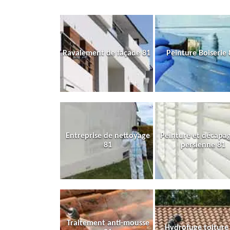
Ravalement de façade 81
Peinture Boiserie 
Entreprise de nettoyage
Peinture et décapa
81
persienne 81
Traitement anti-mousse
Hydrofuge toiture