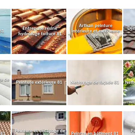
Artisan peinture
Entreprise résine
Dém
81
intérieure et extérieure
hydrofuge toiture 81
81
ge de
Peinture extérieure 81
Nettoyage de façade 81
Nett
Peinture et décapage de
Pe
 81
Peintre en bâtiment 81