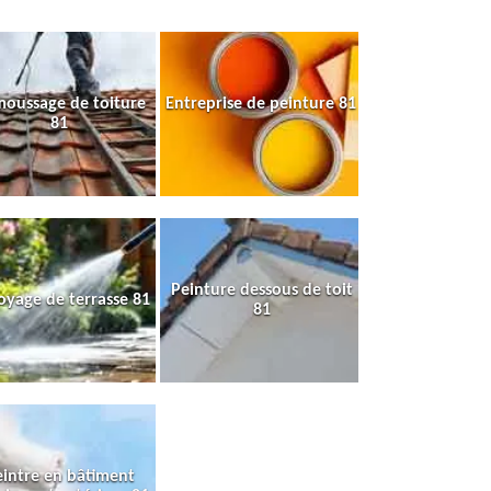
oussage de toiture
Entreprise de peinture 81
81
Peinture dessous de toit
oyage de terrasse 81
81
intre en bâtiment