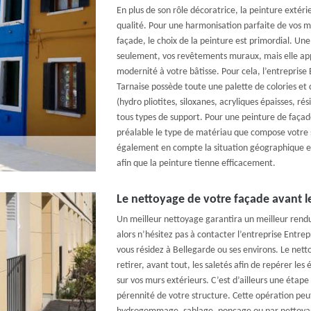
En plus de son rôle décoratrice, la peinture extéri
qualité. Pour une harmonisation parfaite de vos m
façade, le choix de la peinture est primordial. U
seulement, vos revêtements muraux, mais elle a
modernité à votre bâtisse. Pour cela, l’entreprise
Tarnaise possède toute une palette de colories et 
(hydro pliotites, siloxanes, acryliques épaisses, r
tous types de support. Pour une peinture de façad
préalable le type de matériau que compose votre 
également en compte la situation géographique et
afin que la peinture tienne efficacement.
Le nettoyage de votre façade avant l
Un meilleur nettoyage garantira un meilleur rendu
alors n’hésitez pas à contacter l’entreprise Entrep
vous résidez à Bellegarde ou ses environs. Le net
retirer, avant tout, les saletés afin de repérer le
sur vos murs extérieurs. C’est d’ailleurs une étap
pérennité de votre structure. Cette opération pe