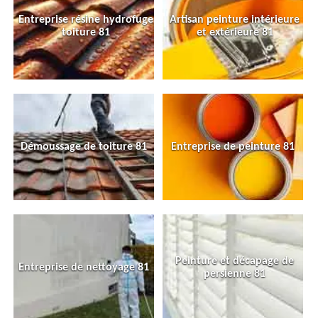
Entreprise résine hydrofuge
Artisan peinture intérieure
toiture 81
et extérieure 81
Démoussage de toiture 81
Entreprise de peinture 81
Peinture et décapage de
Entreprise de nettoyage 81
persienne 81