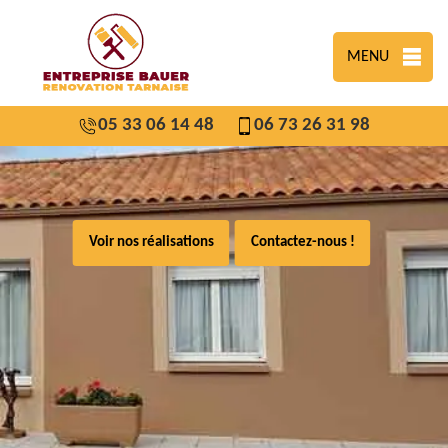
MENU
05 33 06 14 48
06 73 26 31 98
Voir nos réalisations
Contactez-nous !