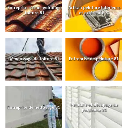
Entreprise résine hydrofuge
Artisan peinture intérieure
toiture 81
et extérieure 81
Démoussage de toiture 81
Entreprise de peinture 81
Peinture et décapage de
Entreprise de nettoyage 81
persienne 81