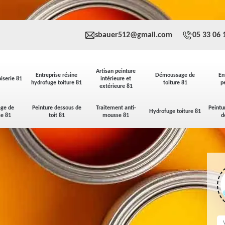
sbauer512@gmail.com
05 33 06 
Artisan peinture
Entreprise résine
Démoussage de
En
iserie 81
intérieure et
hydrofuge toiture 81
toiture 81
p
extérieure 81
ge de
Peinture dessous de
Traitement anti-
Peintu
Hydrofuge toiture 81
se 81
toit 81
mousse 81
d