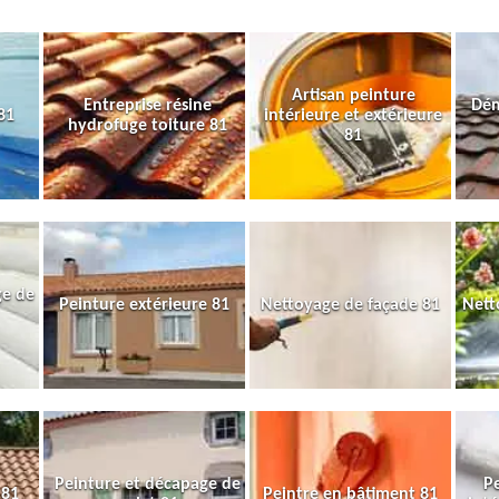
Artisan peinture
Entreprise résine
Dém
81
intérieure et extérieure
hydrofuge toiture 81
81
ge de
Peinture extérieure 81
Nettoyage de façade 81
Nett
Peinture et décapage de
Pe
 81
Peintre en bâtiment 81