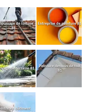
oussage de toiture
Entreprise de peinture 81
81
Peinture dessous de toit
oyage de terrasse 81
81
intre en bâtiment