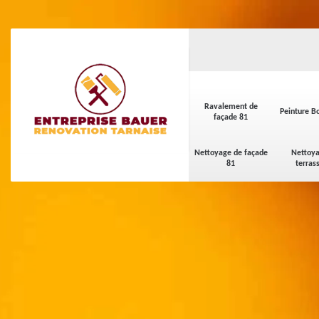
Ravalement de
Peinture Bo
façade 81
Nettoyage de façade
Nettoya
81
terras