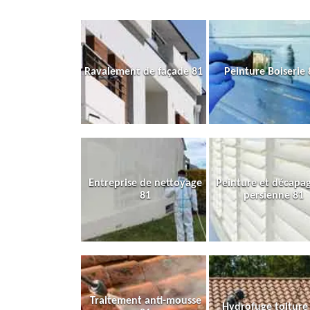
Ravalement de façade 81
Peinture Boiserie 
Entreprise de nettoyage
Peinture et décapa
81
persienne 81
Traitement anti-mousse
Hydrofuge toiture