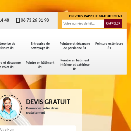
ON VOUS RAPPELLE GRATUITEMENT
14 48
06 73 26 31 98
treprise de
Entreprise de
Peinture et décapage
Peinture extérieure
einture 81
nettoyage 81
de persienne 81
81
Peintre en bâtiment
re et décapage
Peintre en bâtiment
intérieur et extérieur
e volet 81
81
81
DEVIS GRATUIT
Demandez votre devis
gratuitement