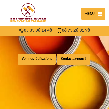
MENU
05 33 06 14 48
06 73 26 31 98
Voir nos réalisations
Contactez-nous !