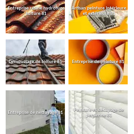
Entreprise résine hydrofuge
Artisan peinture intérieure
toiture 81
et extérieure 81
Démoussage de toiture 81
Entreprise de peinture 81
Peinture et décapage de
Entreprise de nettoyage 81
persienne 81