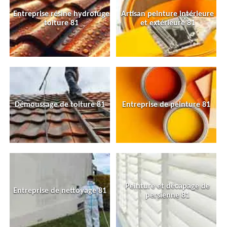
Entreprise résine hydrofuge
Artisan peinture intérieure
toiture 81
et extérieure 81
Démoussage de toiture 81
Entreprise de peinture 81
Peinture et décapage de
Entreprise de nettoyage 81
persienne 81