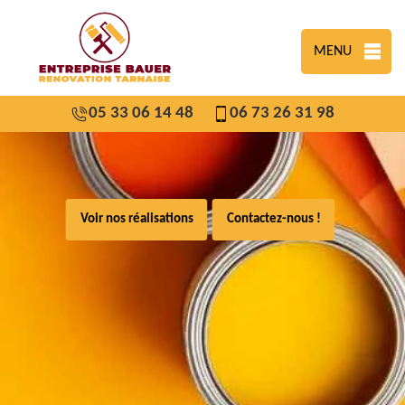
MENU
05 33 06 14 48
06 73 26 31 98
Voir nos réalisations
Contactez-nous !