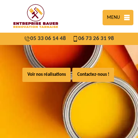
MENU
05 33 06 14 48
06 73 26 31 98
Voir nos réalisations
Contactez-nous !