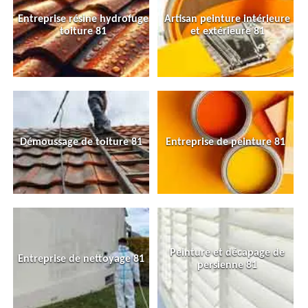
Entreprise résine hydrofuge
Artisan peinture intérieure
toiture 81
et extérieure 81
Démoussage de toiture 81
Entreprise de peinture 81
Peinture et décapage de
Entreprise de nettoyage 81
persienne 81