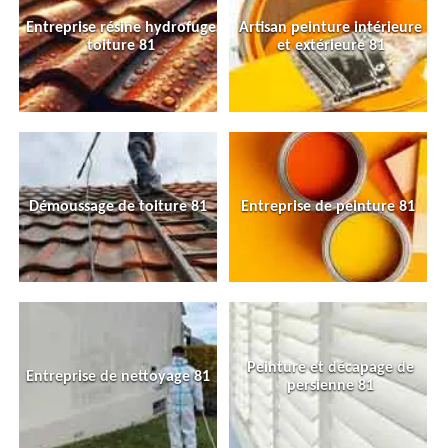
Entreprise résine hydrofuge
Artisan peinture intérieure
toiture 81
et extérieure 81
Démoussage de toiture 81
Entreprise de peinture 81
Peinture et décapage de
Entreprise de nettoyage 81
persienne 81