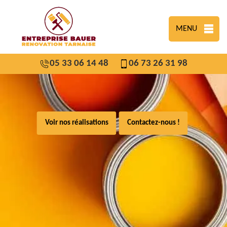
MENU
05 33 06 14 48
06 73 26 31 98
Voir nos réalisations
Contactez-nous !