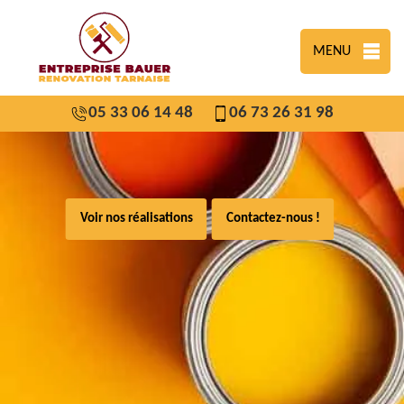
MENU
05 33 06 14 48
06 73 26 31 98
Voir nos réalisations
Contactez-nous !