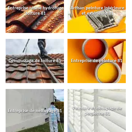
Entreprise résine hydrofuge
Artisan peinture intérieure
toiture 81
et extérieure 81
Démoussage de toiture 81
Entreprise de peinture 81
Peinture et décapage de
Entreprise de nettoyage 81
persienne 81