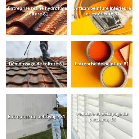
Entreprise résine hydrofuge
Artisan peinture intérieure
toiture 81
et extérieure 81
Démoussage de toiture 81
Entreprise de peinture 81
Peinture et décapage de
Entreprise de nettoyage 81
persienne 81