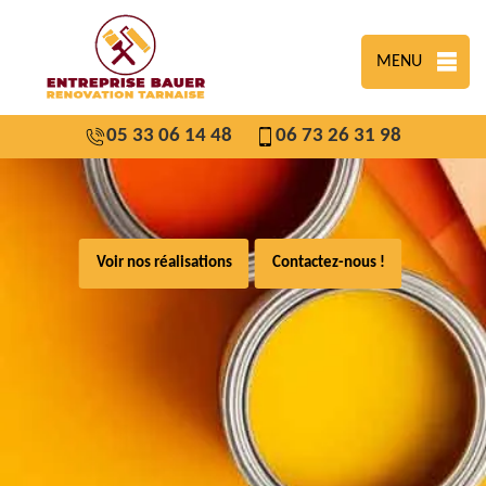
MENU
05 33 06 14 48
06 73 26 31 98
Voir nos réalisations
Contactez-nous !