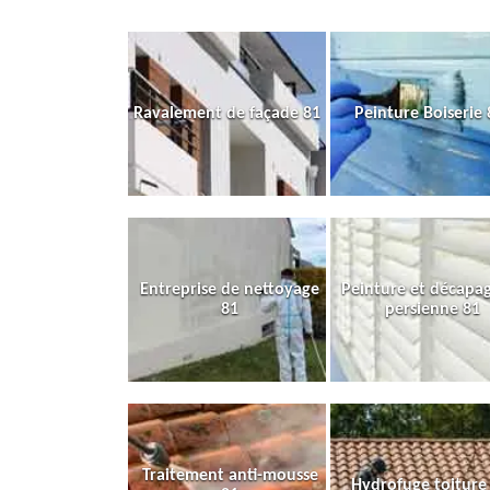
Ravalement de façade 81
Peinture Boiserie 
Entreprise de nettoyage
Peinture et décapa
81
persienne 81
Traitement anti-mousse
Hydrofuge toiture