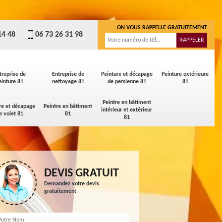
ON VOUS RAPPELLE GRATUITEMENT
14 48
06 73 26 31 98
treprise de
Entreprise de
Peinture et décapage
Peinture extérieure
einture 81
nettoyage 81
de persienne 81
81
Peintre en bâtiment
re et décapage
Peintre en bâtiment
intérieur et extérieur
e volet 81
81
81
DEVIS GRATUIT
Demandez votre devis
gratuitement