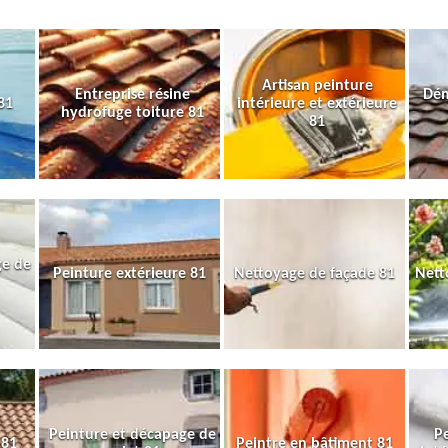
Artisan peinture
Entreprise résine
Dém
81
intérieure et extérieure
hydrofuge toiture 81
81
ge de
Peinture extérieure 81
Nettoyage de façade 81
Nett
Peinture et décapage de
Pe
 81
Peintre en bâtiment 81