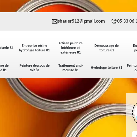
sbauer512@gmail.com
05 33 06 
Artisan peinture
Entreprise résine
Démoussage de
En
iserie 81
intérieure et
hydrofuge toiture 81
toiture 81
p
extérieure 81
ge de
Peinture dessous de
Traitement anti-
Peintu
Hydrofuge toiture 81
se 81
toit 81
mousse 81
d