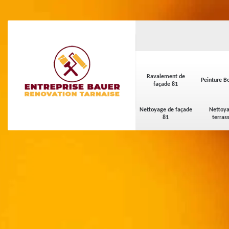
Ravalement de
Peinture Bo
façade 81
Nettoyage de façade
Nettoya
81
terras