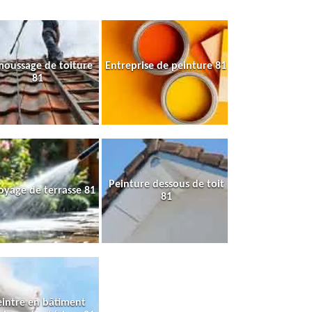
oussage de toiture
Entreprise de peinture 81
81
Peinture dessous de toit
oyage de terrasse 81
81
intre en bâtiment