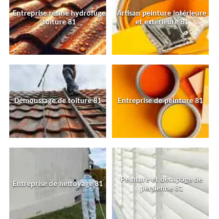
Entreprise résine hydrofuge
Artisan peinture intérieure
toiture 81
et extérieure 81
Démoussage de toiture 81
Entreprise de peinture 81
Peinture et décapage de
Entreprise de nettoyage 81
persienne 81