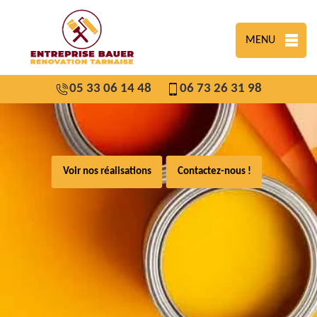
MENU
05 33 06 14 48
06 73 26 31 98
Voir nos réalisations
Contactez-nous !