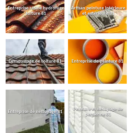
Entreprise résine hydrofuge
Artisan peinture intérieure
toiture 81
et extérieure 81
Démoussage de toiture 81
Entreprise de peinture 81
Peinture et décapage de
Entreprise de nettoyage 81
persienne 81