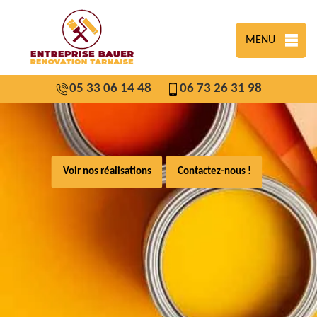
MENU
05 33 06 14 48
06 73 26 31 98
Voir nos réalisations
Contactez-nous !