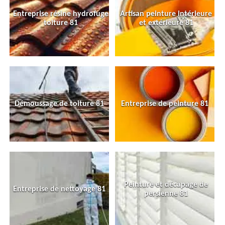
Entreprise résine hydrofuge
Artisan peinture intérieure
toiture 81
et extérieure 81
Démoussage de toiture 81
Entreprise de peinture 81
Peinture et décapage de
Entreprise de nettoyage 81
persienne 81