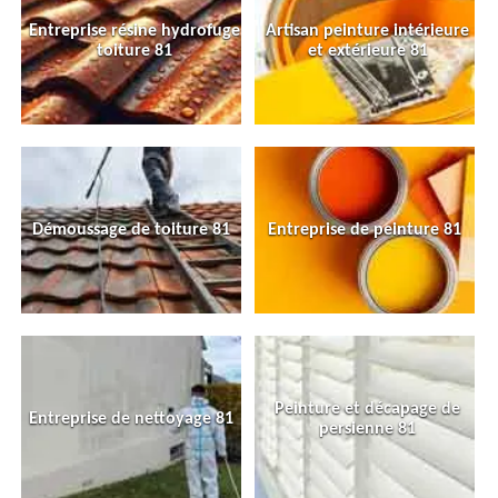
Entreprise résine hydrofuge
Artisan peinture intérieure
toiture 81
et extérieure 81
Démoussage de toiture 81
Entreprise de peinture 81
Peinture et décapage de
Entreprise de nettoyage 81
persienne 81