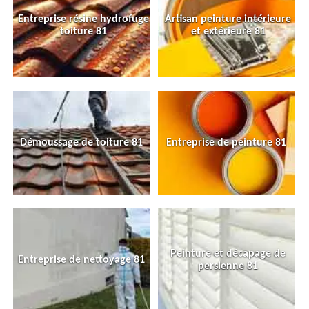
Entreprise résine hydrofuge
Artisan peinture intérieure
toiture 81
et extérieure 81
Démoussage de toiture 81
Entreprise de peinture 81
Peinture et décapage de
Entreprise de nettoyage 81
persienne 81