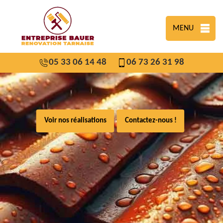
MENU
05 33 06 14 48
06 73 26 31 98
Voir nos réalisations
Contactez-nous !