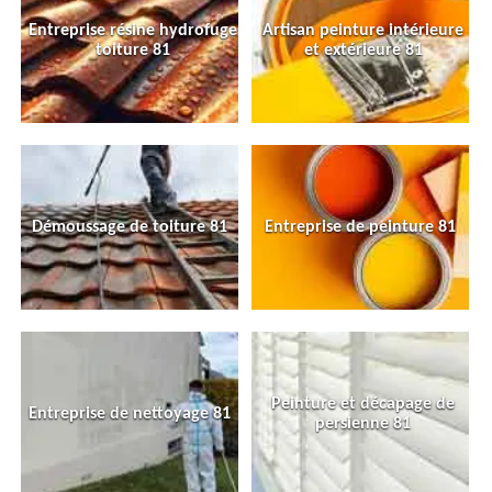
Entreprise résine hydrofuge
Artisan peinture intérieure
toiture 81
et extérieure 81
Démoussage de toiture 81
Entreprise de peinture 81
Peinture et décapage de
Entreprise de nettoyage 81
persienne 81