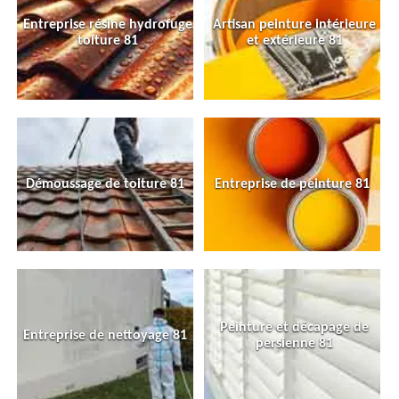
Entreprise résine hydrofuge
Artisan peinture intérieure
toiture 81
et extérieure 81
Démoussage de toiture 81
Entreprise de peinture 81
Peinture et décapage de
Entreprise de nettoyage 81
persienne 81