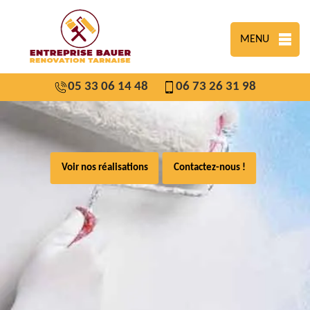
MENU
05 33 06 14 48
06 73 26 31 98
Voir nos réalisations
Contactez-nous !