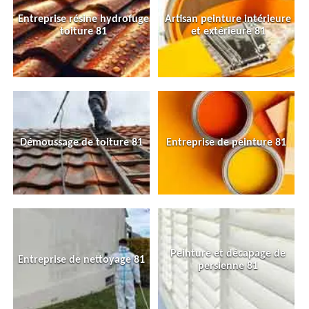
Entreprise résine hydrofuge
Artisan peinture intérieure
toiture 81
et extérieure 81
Démoussage de toiture 81
Entreprise de peinture 81
Peinture et décapage de
Entreprise de nettoyage 81
persienne 81