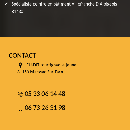
Spécialiste peintre en bâtiment Villefranche D Albigeois
81430
CONTACT
LIEU-DIT tourtignac le jeune
81150 Marssac Sur Tarn
05 33 06 14 48
06 73 26 31 98