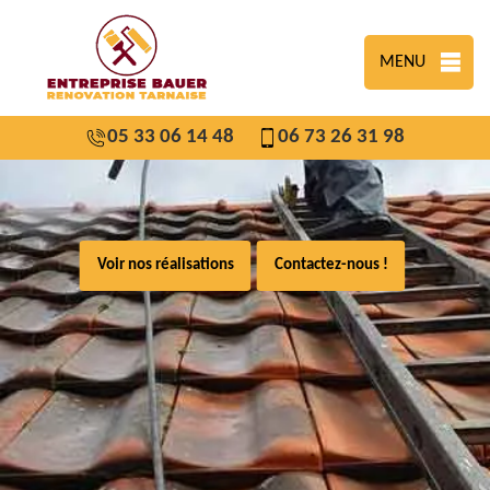
MENU
05 33 06 14 48
06 73 26 31 98
Voir nos réalisations
Contactez-nous !