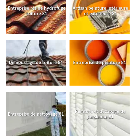
Entreprise résine hydrofuge
Artisan peinture intérieure
toiture 81
et extérieure 81
Démoussage de toiture 81
Entreprise de peinture 81
Peinture et décapage de
Entreprise de nettoyage 81
persienne 81