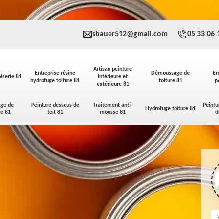
sbauer512@gmail.com
05 33 06 
Artisan peinture
Entreprise résine
Démoussage de
En
iserie 81
intérieure et
hydrofuge toiture 81
toiture 81
p
extérieure 81
ge de
Peinture dessous de
Traitement anti-
Peintu
Hydrofuge toiture 81
se 81
toit 81
mousse 81
d