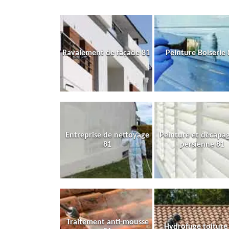
Ravalement de façade 81
Peinture Boiserie 
Entreprise de nettoyage
Peinture et décapa
81
persienne 81
Traitement anti-mousse
Hydrofuge toiture