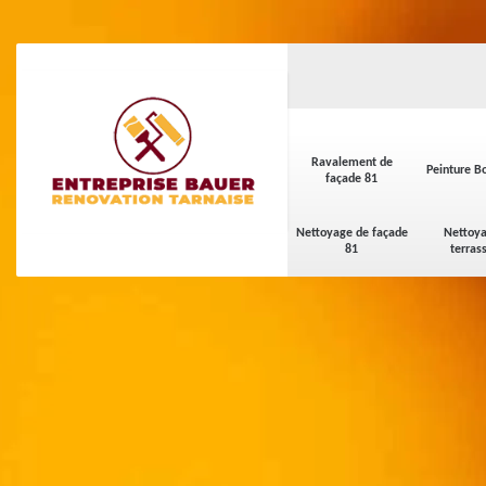
Ravalement de
Peinture Bo
façade 81
Nettoyage de façade
Nettoya
81
terras