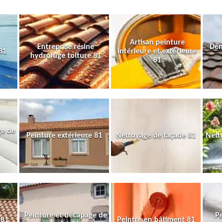
Artisan peinture
Entreprise résine
Dém
81
intérieure et extérieure
hydrofuge toiture 81
81
ge de
Peinture extérieure 81
Nettoyage de façade 81
Nett
Peinture et décapage de
Pe
 81
Peintre en bâtiment 81