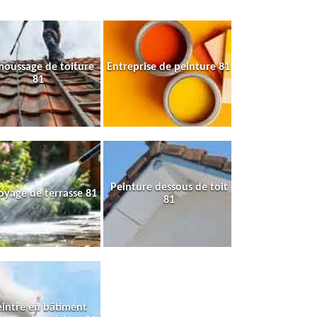
oussage de toiture
Entreprise de peinture 81
81
Peinture dessous de toit
oyage de terrasse 81
81
intre en bâtiment