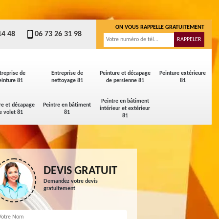
ON VOUS RAPPELLE GRATUITEMENT
14 48
06 73 26 31 98
treprise de
Entreprise de
Peinture et décapage
Peinture extérieure
einture 81
nettoyage 81
de persienne 81
81
Peintre en bâtiment
re et décapage
Peintre en bâtiment
intérieur et extérieur
e volet 81
81
81
DEVIS GRATUIT
Demandez votre devis
gratuitement