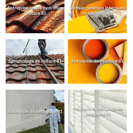
Entreprise résine hydrofuge
Artisan peinture intérieure
toiture 81
et extérieure 81
Démoussage de toiture 81
Entreprise de peinture 81
Peinture et décapage de
Entreprise de nettoyage 81
persienne 81