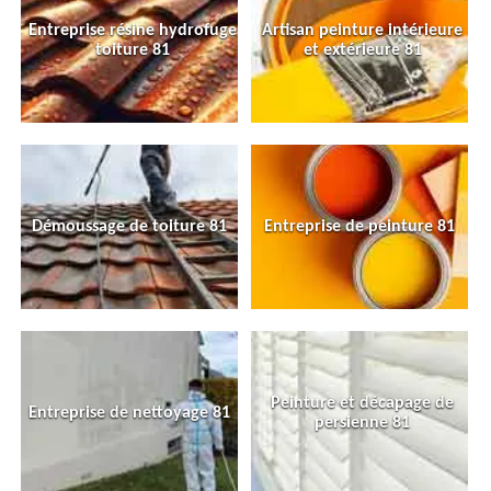
Entreprise résine hydrofuge
Artisan peinture intérieure
toiture 81
et extérieure 81
Démoussage de toiture 81
Entreprise de peinture 81
Peinture et décapage de
Entreprise de nettoyage 81
persienne 81