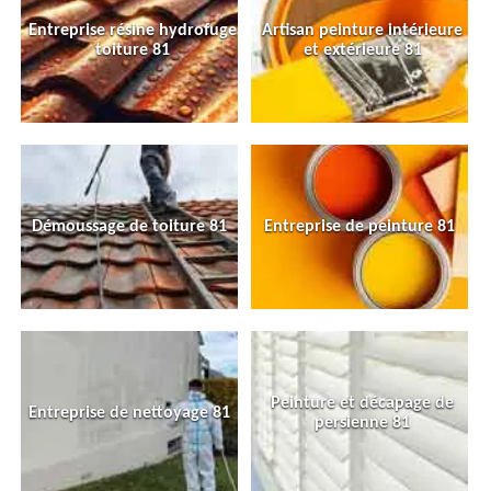
Entreprise résine hydrofuge
Artisan peinture intérieure
toiture 81
et extérieure 81
Démoussage de toiture 81
Entreprise de peinture 81
Peinture et décapage de
Entreprise de nettoyage 81
persienne 81