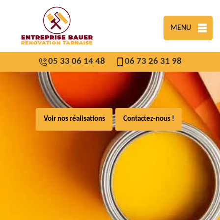
MENU
05 33 06 14 48
06 73 26 31 98
Voir nos réalisations
Contactez-nous !