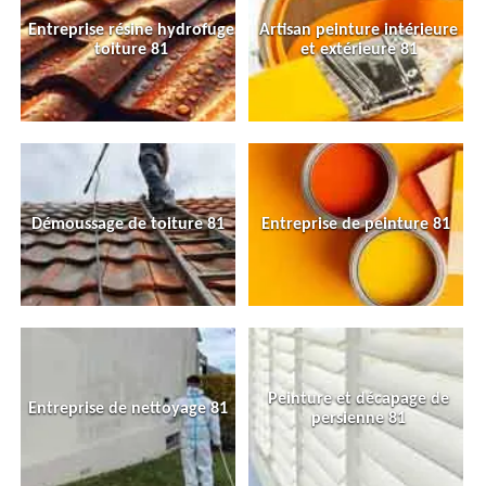
Entreprise résine hydrofuge
Artisan peinture intérieure
toiture 81
et extérieure 81
Démoussage de toiture 81
Entreprise de peinture 81
Peinture et décapage de
Entreprise de nettoyage 81
persienne 81