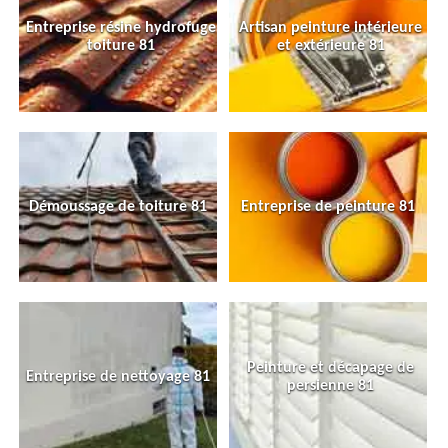
Entreprise résine hydrofuge
Artisan peinture intérieure
toiture 81
et extérieure 81
Démoussage de toiture 81
Entreprise de peinture 81
Peinture et décapage de
Entreprise de nettoyage 81
persienne 81