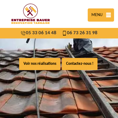
MENU
05 33 06 14 48
06 73 26 31 98
Voir nos réalisations
Contactez-nous !