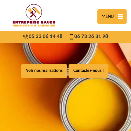
MENU
05 33 06 14 48
06 73 26 31 98
Voir nos réalisations
Contactez-nous !