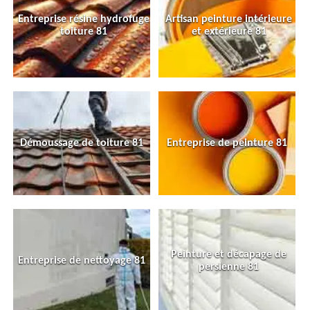
Entreprise résine hydrofuge
Artisan peinture intérieure
toiture 81
et extérieure 81
Démoussage de toiture 81
Entreprise de peinture 81
Peinture et décapage de
Entreprise de nettoyage 81
persienne 81