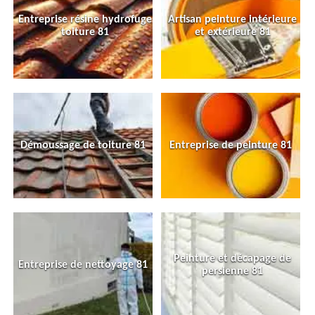
Entreprise résine hydrofuge
Artisan peinture intérieure
toiture 81
et extérieure 81
Démoussage de toiture 81
Entreprise de peinture 81
Peinture et décapage de
Entreprise de nettoyage 81
persienne 81