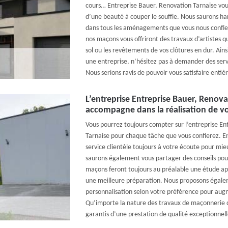
cours… Entreprise Bauer, Renovation Tarnaise vous
d’une beauté à couper le souffle. Nous saurons har
dans tous les aménagements que vous nous confier
nos maçons vous offriront des travaux d’artistes q
sol ou les revêtements de vos clôtures en dur. Ains
une entreprise, n’hésitez pas à demander des serv
Nous serions ravis de pouvoir vous satisfaire enti
L’entreprise Entreprise Bauer, Renov
accompagne dans la réalisation de vo
Vous pourrez toujours compter sur l’entreprise En
Tarnaise pour chaque tâche que vous confierez. En
service clientèle toujours à votre écoute pour mi
saurons également vous partager des conseils pou
maçons feront toujours au préalable une étude ap
une meilleure préparation. Nous proposons égale
personnalisation selon votre préférence pour augme
Qu’importe la nature des travaux de maçonnerie 
garantis d’une prestation de qualité exceptionnell