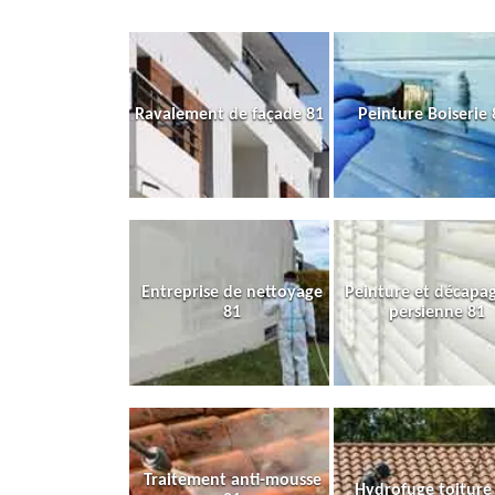
Ravalement de façade 81
Peinture Boiserie 
Entreprise de nettoyage
Peinture et décapa
81
persienne 81
Traitement anti-mousse
Hydrofuge toiture