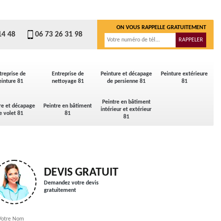
ON VOUS RAPPELLE GRATUITEMENT
14 48
06 73 26 31 98
treprise de
Entreprise de
Peinture et décapage
Peinture extérieure
einture 81
nettoyage 81
de persienne 81
81
Peintre en bâtiment
re et décapage
Peintre en bâtiment
intérieur et extérieur
e volet 81
81
81
DEVIS GRATUIT
Demandez votre devis
gratuitement