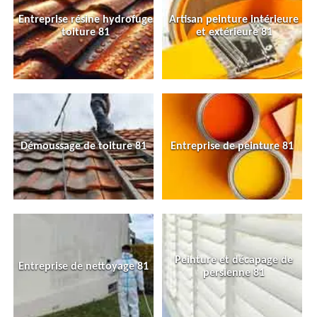
Entreprise résine hydrofuge
Artisan peinture intérieure
toiture 81
et extérieure 81
Démoussage de toiture 81
Entreprise de peinture 81
Peinture et décapage de
Entreprise de nettoyage 81
persienne 81