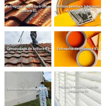
Entreprise résine hydrofuge
Artisan peinture intérieure
toiture 81
et extérieure 81
Démoussage de toiture 81
Entreprise de peinture 81
Peinture et décapage de
Entreprise de nettoyage 81
persienne 81