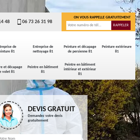
ON VOUS RAPPELLE GRATUITEMENT
14 48
06 73 26 31 98
treprise de
Entreprise de
Peinture et décapage
Peinture extérieure
einture 81
nettoyage 81
de persienne 81
81
Peintre en bâtiment
re et décapage
Peintre en bâtiment
intérieur et extérieur
e volet 81
81
81
DEVIS GRATUIT
Demandez votre devis
gratuitement