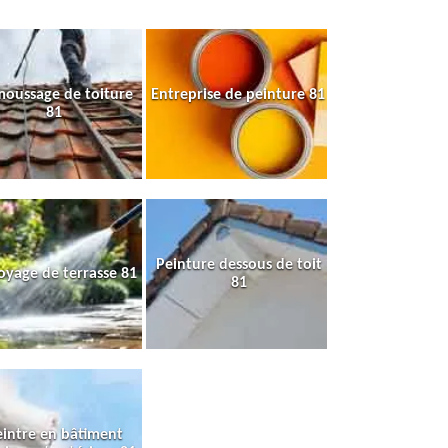
oussage de toiture
Entreprise de peinture 81
81
Peinture dessous de toit
oyage de terrasse 81
81
intre en bâtiment