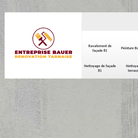
Ravalement de
Peinture Bo
façade 81
Nettoyage de façade
Nettoya
81
terras