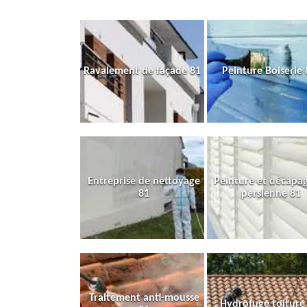
Ravalement de façade 81
Peinture Boiserie 
Entreprise de nettoyage
Peinture et décapa
81
persienne 81
Traitement anti-mousse
Hydrofuge toiture