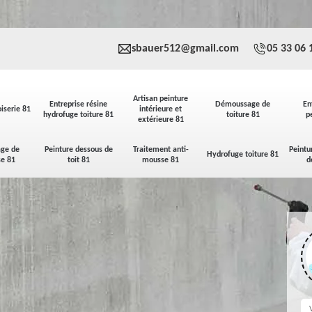
sbauer512@gmail.com
05 33 06 
Artisan peinture
Entreprise résine
Démoussage de
En
iserie 81
intérieure et
hydrofuge toiture 81
toiture 81
p
extérieure 81
ge de
Peinture dessous de
Traitement anti-
Peintu
Hydrofuge toiture 81
se 81
toit 81
mousse 81
d