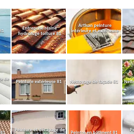
Artisan peinture
Entreprise résine
Dém
81
intérieure et extérieure
hydrofuge toiture 81
81
ge de
Peinture extérieure 81
Nettoyage de façade 81
Nett
Peinture et décapage de
Pe
 81
Peintre en bâtiment 81