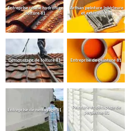
Entreprise résine hydrofuge
Artisan peinture intérieure
toiture 81
et extérieure 81
Démoussage de toiture 81
Entreprise de peinture 81
Peinture et décapage de
Entreprise de nettoyage 81
persienne 81