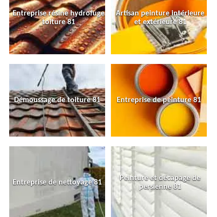
Entreprise résine hydrofuge
Artisan peinture intérieure
toiture 81
et extérieure 81
Démoussage de toiture 81
Entreprise de peinture 81
Peinture et décapage de
Entreprise de nettoyage 81
persienne 81