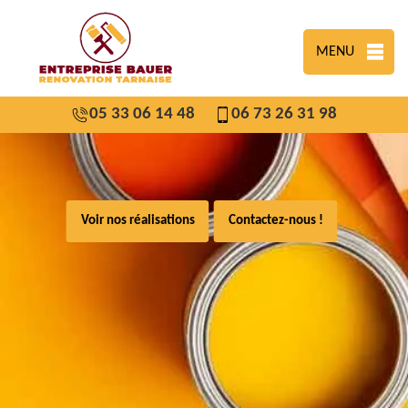
MENU
05 33 06 14 48
06 73 26 31 98
Voir nos réalisations
Contactez-nous !