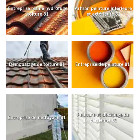
Entreprise résine hydrofuge
Artisan peinture intérieure
toiture 81
et extérieure 81
Démoussage de toiture 81
Entreprise de peinture 81
Peinture et décapage de
Entreprise de nettoyage 81
persienne 81