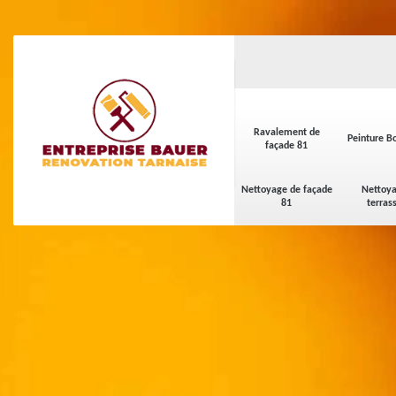
Ravalement de
Peinture Bo
façade 81
Nettoyage de façade
Nettoya
81
terras