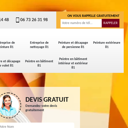
ON VOUS RAPPELLE GRATUITEMENT
14 48
06 73 26 31 98
treprise de
Entreprise de
Peinture et décapage
Peinture extérieure
einture 81
nettoyage 81
de persienne 81
81
Peintre en bâtiment
re et décapage
Peintre en bâtiment
intérieur et extérieur
e volet 81
81
81
DEVIS GRATUIT
Demandez votre devis
gratuitement