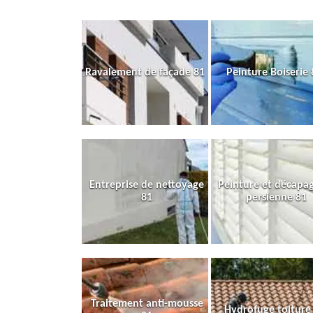
Ravalement de façade 81
Peinture Boiserie 
Entreprise de nettoyage
Peinture et décapa
81
persienne 81
Traitement anti-mousse
Hydrofuge toiture