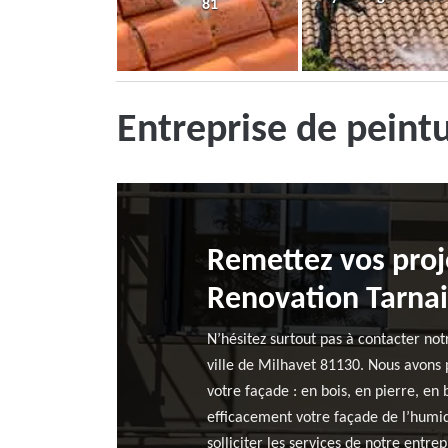
81
Entreprise de peint
Remettez vos proj
Renovation Tarna
N’hésitez surtout pas à contacter not
ville de Milhavet 81130. Nous avons p
votre façade : en bois, en pierre, en
efficacement votre façade de l’humidi
solliciter les services de notre entre