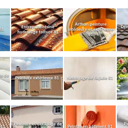
Artisan peinture
Entreprise résine
Dém
81
intérieure et extérieure
hydrofuge toiture 81
81
ge de
Peinture extérieure 81
Nettoyage de façade 81
Nett
Peinture et décapage de
Pe
 81
Peintre en bâtiment 81