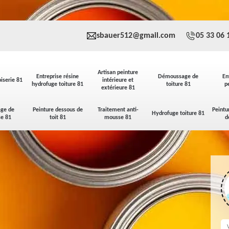
sbauer512@gmail.com
05 33 06 
Artisan peinture
Entreprise résine
Démoussage de
En
iserie 81
intérieure et
hydrofuge toiture 81
toiture 81
p
extérieure 81
ge de
Peinture dessous de
Traitement anti-
Peintu
Hydrofuge toiture 81
se 81
toit 81
mousse 81
d