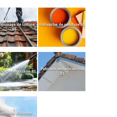
oussage de toiture
Entreprise de peinture 81
81
Peinture dessous de toit
oyage de terrasse 81
81
intre en bâtiment