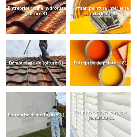
Entreprise résine hydrofuge
Artisan peinture intérieure
toiture 81
et extérieure 81
Démoussage de toiture 81
Entreprise de peinture 81
Peinture et décapage de
Entreprise de nettoyage 81
persienne 81