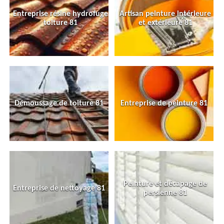
Entreprise résine hydrofuge
Artisan peinture intérieure
toiture 81
et extérieure 81
Démoussage de toiture 81
Entreprise de peinture 81
Peinture et décapage de
Entreprise de nettoyage 81
persienne 81